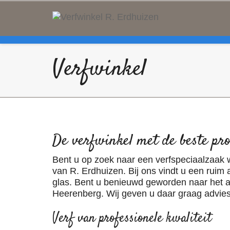
Help me Dante! I'm looking for new
. Show me all the
black
item
Verfwinkel
De verfwinkel met de beste pr
Bent u op zoek naar een verfspeciaalzaak 
van R. Erdhuizen. Bij ons vindt u een ruim
glas. Bent u benieuwd geworden naar het a
Heerenberg. Wij geven u daar graag advie
Verf van professionele kwaliteit