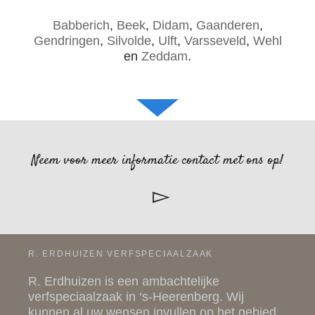
Babberich
,
Beek
,
Didam
,
Gaanderen
,
Gendringen
,
Silvolde
,
Ulft
,
Varsseveld
,
Wehl
en
Zeddam
.
Neem voor meer informatie contact met ons op!
R. ERDHUIZEN VERFSPECIAALZAAK
R. Erdhuizen is een ambachtelijke
verfspeciaalzaak in ‘s-Heerenberg. Wij
kunnen al uw wensen invullen op het gebied