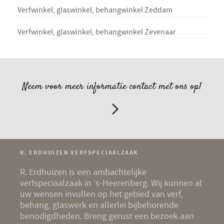
Verfwinkel, glaswinkel, behangwinkel Zeddam
Verfwinkel, glaswinkel, behangwinkel Zevenaar
Neem voor meer informatie contact met ons op!
R. ERDHUIZEN VERFSPECIAALZAAK
R. Erdhuizen is een ambachtelijke
verfspeciaalzaak in ‘s-Heerenberg. Wij kunnen al
uw wensen invullen op het gebied van
verf
,
behang
,
glaswerk
en allerlei bijbehorende
benodigdheden
. Breng gerust een bezoek aan