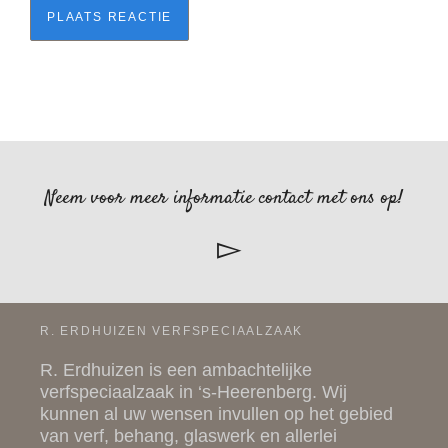
Neem voor meer informatie contact met ons op!
R. ERDHUIZEN VERFSPECIAALZAAK
R. Erdhuizen is een ambachtelijke
verfspeciaalzaak in ‘s-Heerenberg. Wij
kunnen al uw wensen invullen op het gebied
van
verf
,
behang
,
glaswerk
en allerlei