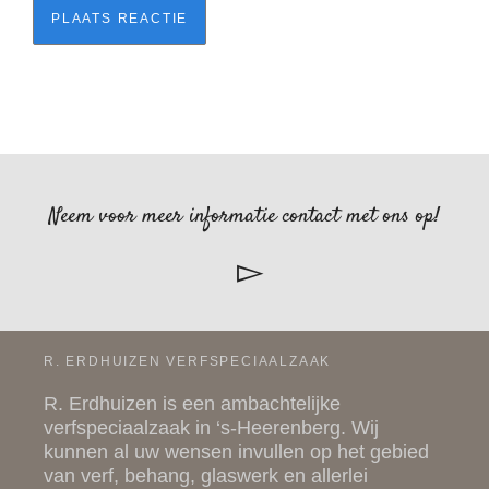
Neem voor meer informatie contact met ons op!
R. ERDHUIZEN VERFSPECIAALZAAK
R. Erdhuizen is een ambachtelijke
verfspeciaalzaak in ‘s-Heerenberg. Wij
kunnen al uw wensen invullen op het gebied
van
verf
,
behang
,
glaswerk
en allerlei