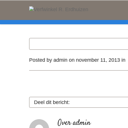
Help me Dante! I'm looking for new
. Show me all the
black
item
Posted by
admin
on
november 11, 2013
in
Deel dit bericht:
Over
admin